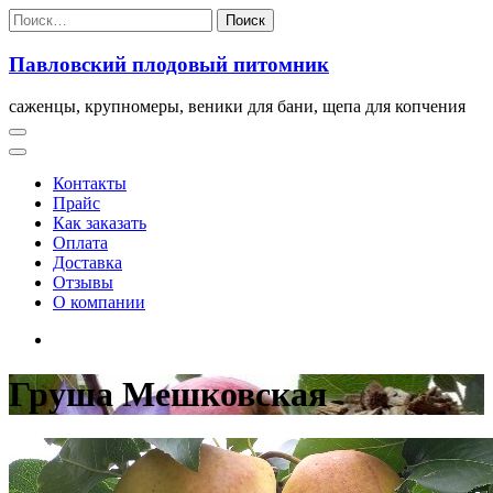
Перейти
Найти:
к
содержимому
Павловский плодовый питомник
саженцы, крупномеры, веники для бани, щепа для копчения
Контакты
Прайс
Как заказать
Оплата
Доставка
Отзывы
О компании
Груша Мешковская