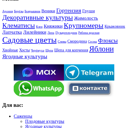
Гортензия
Веники
Груши
Арония
Берёзы
Боярышник
Декоративные культуры
Жимолость
Крупномеры
Клематисы
Княжики
Крыжовник
Клен
Лапчатка
Лилейники
Липа
Пузыреплодник
Рябина красная
Садовые цветы
Флоксы
Смородина
Сливы
Сосны
Яблони
Хвойные
Хосты
Щепа для копчения
Черёмуха
Щепа
Ягодные культуры
Для вас:
Саженцы
Плодовые культуры
Ягодные культуры