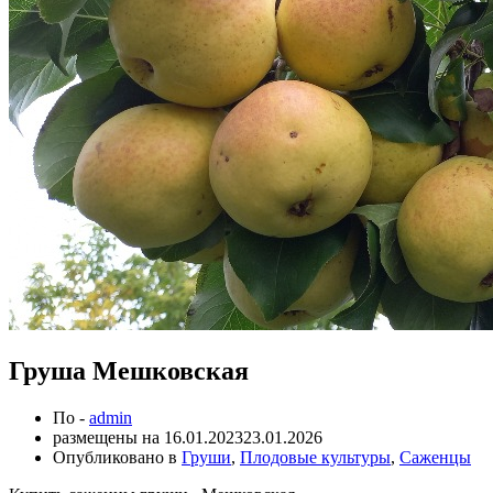
Груша Мешковская
По -
admin
размещены на
16.01.2023
23.01.2026
Опубликовано в
Груши
,
Плодовые культуры
,
Саженцы