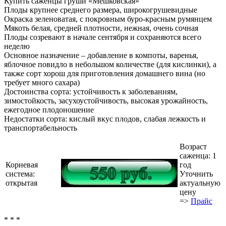
Купить саженцы груши «Мешковская»
Плоды крупнее среднего размера, широкогрушевидные
Окраска зеленоватая, с покровным буро-красным румянцем
Мякоть белая, средней плотности, нежная, очень сочная
Плоды созревают в начале сентября и сохраняются всего
неделю
Основное назначение – добавление в компоты, варенья,
яблочное повидло в небольшом количестве (для кислинки), а
также сорт хорош для приготовления домашнего вина (но
требует много сахара)
Достоинства сорта: устойчивость к заболеваниям,
зимостойкость, засухоустойчивость, высокая урожайность,
ежегодное плодоношение
Недостатки сорта: кислый вкус плодов, слабая лежкость и
транспортабельность
Возраст
саженца: 1
Корневая
год
система:
Уточнить
открытая
актуальную
цену
=>
Прайс
* * *