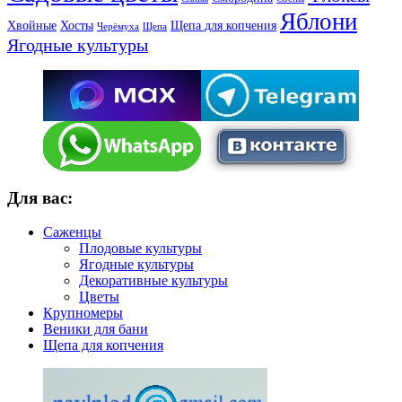
Яблони
Хвойные
Хосты
Щепа для копчения
Черёмуха
Щепа
Ягодные культуры
Для вас:
Саженцы
Плодовые культуры
Ягодные культуры
Декоративные культуры
Цветы
Крупномеры
Веники для бани
Щепа для копчения