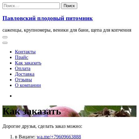
Перейти
Найти:
к
содержимому
Павловский плодовый питомник
саженцы, крупномеры, веники для бани, щепа для копчения
Контакты
Прайс
Как заказать
Оплата
Доставка
Отзывы
О компании
Как заказать
Дорогие друзья, сделать заказ можно:
в Вацапе:
wa.me/+79609663888