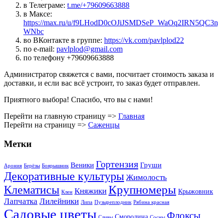
в Телеграме:
t.me/+79609663888
в Максе:
https://max.ru/u/f9LHodD0cOJiJSMDSeP_WaOq2IRN5QC
WNbc
во ВКонтакте в группе:
https://vk.com/pavlplod22
по e-mail:
pavlplod@gmail.com
по телефону +79609663888
Администратор свяжется с вами, посчитает стоимость заказа и
доставки, и если вас всё устроит, то заказ будет отправлен.
Приятного выбора! Спасибо, что вы с нами!
Перейти на главную страницу =>
Главная
Перейти на страницу =>
Саженцы
Метки
Гортензия
Веники
Груши
Арония
Берёзы
Боярышник
Декоративные культуры
Жимолость
Крупномеры
Клематисы
Княжики
Крыжовник
Клен
Лапчатка
Лилейники
Липа
Пузыреплодник
Рябина красная
Садовые цветы
Флоксы
Смородина
Сливы
Сосны