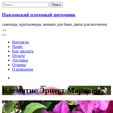
Перейти
Найти:
к
содержимому
Павловский плодовый питомник
саженцы, крупномеры, веники для бани, щепа для копчения
Контакты
Прайс
Как заказать
Оплата
Доставка
Отзывы
О компании
Клематис Эрнест Маркхем