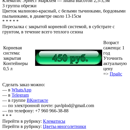
Клематис Эрнест Маркхем — лиана высотой 2,5-3,5м
3 группа обрезки
Цветок малиново-красный, с белыми тычинками, бордовыми
пыльниками, в диаметре около 13-15см
* * * * *
Пересылка с закрытой корневой системой, в субстрате с
грунтом, в течение всего теплого сезона
Возраст
Корневая
саженца: 1
система:
год
закрытая
Уточнить
Контейнеры
актуальную
0,5 л
цену
=>
Прайс
Сделать заказ можно:
— в
WhatsApp
— в
Telegram
— в группе
ВКонтакте
— по электронной почте: pavlplod@gmail.com
— по телефону: +7 960 966-38-88
* * *
Перейти в рубрику:
Клематисы
Перейти в рубрику:
Цветы-многолетники