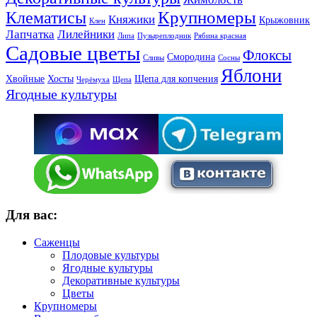
Крупномеры
Клематисы
Княжики
Крыжовник
Клен
Лапчатка
Лилейники
Липа
Пузыреплодник
Рябина красная
Садовые цветы
Флоксы
Смородина
Сливы
Сосны
Яблони
Хвойные
Хосты
Щепа для копчения
Черёмуха
Щепа
Ягодные культуры
Для вас:
Саженцы
Плодовые культуры
Ягодные культуры
Декоративные культуры
Цветы
Крупномеры