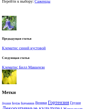
Перейти к выбору:
Саженцы
Предыдущая статья
Клематис синий кустовой
Следующая статья
Клематис Билл Маккензи
Метки
Гортензия
Веники
Груши
Арония
Берёзы
Боярышник
Декоративные культуры
Жимолость