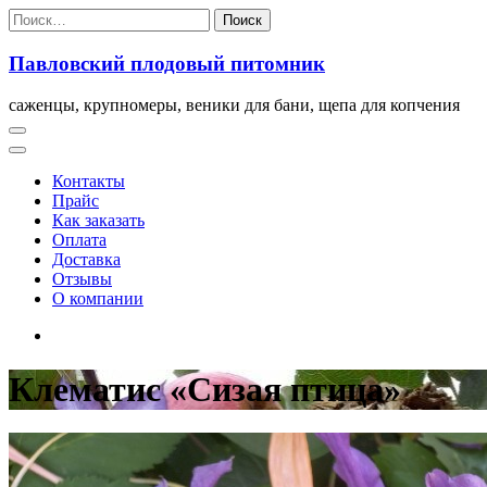
Перейти
Найти:
к
содержимому
Павловский плодовый питомник
саженцы, крупномеры, веники для бани, щепа для копчения
Контакты
Прайс
Как заказать
Оплата
Доставка
Отзывы
О компании
Клематис «Сизая птица»