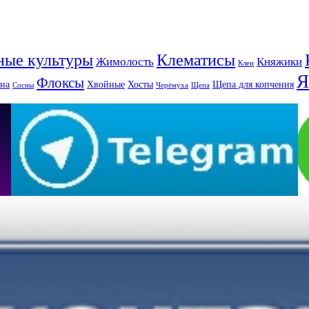
ные культуры
Клематисы
Жимолость
Княжики
Клен
Я
Флоксы
на
Хвойные
Хосты
Щепа для копчения
Сосны
Черёмуха
Щепа