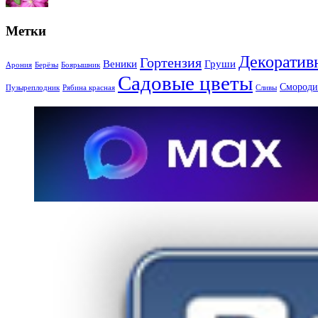
Метки
Декоратив
Гортензия
Веники
Груши
Арония
Берёзы
Боярышник
Садовые цветы
Смороди
Пузыреплодник
Рябина красная
Сливы