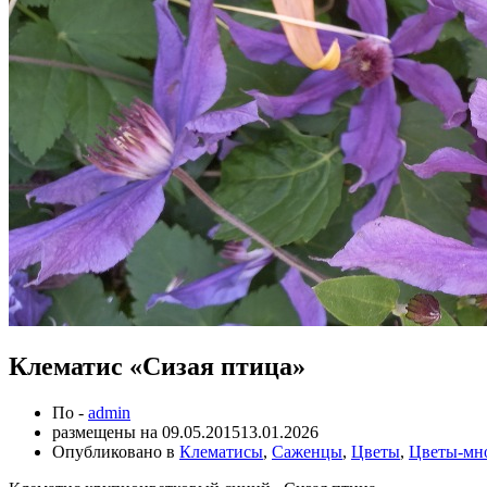
Клематис «Сизая птица»
По -
admin
размещены на
09.05.2015
13.01.2026
Опубликовано в
Клематисы
,
Саженцы
,
Цветы
,
Цветы-мн